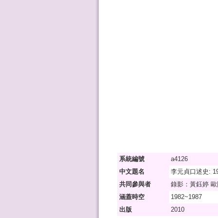
系統編號
a4126
中文題名
李元貞口述史: 19
共同參與者
錄影：黃鈺婷 歐
涵蓋時空
1982~1987
出版
2010